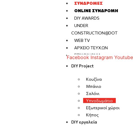
ΣΥΝΔΡΟΜΈΣ
ONLINE ΣΥΝΔΡΟΜΉ
DIY AWARDS
UNDER
CONSTRUCTION@DOT
WEB TV
ΑΡΧΕΊΟ ΤΕΥΧΏΝ
ΕΠΙΚΟΙΝΩΝΊΑ
Facebook
Instagram
Youtube
DIY Project
Κουζίνα
Μπάνιο
Σαλόνι
Υπνοδωμάτιο
Εξωτερικοί χώροι
Κήπος
DIY εργαλεία