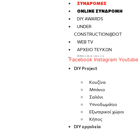
ΣΥΝΔΡΟΜΈΣ
ONLINE ΣΥΝΔΡΟΜΉ
DIY AWARDS
UNDER
CONSTRUCTION@DOT
WEB TV
ΑΡΧΕΊΟ ΤΕΥΧΏΝ
ΕΠΙΚΟΙΝΩΝΊΑ
Facebook
Instagram
Youtube
DIY Project
Κουζίνα
Μπάνιο
Σαλόνι
Υπνοδωμάτιο
Εξωτερικοί χώροι
Κήπος
DIY εργαλεία