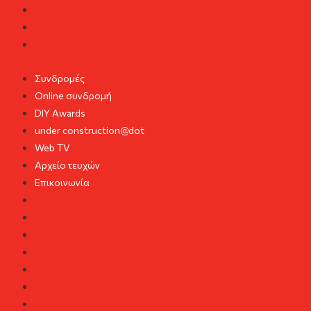
Ο λογαριασμός μου
Καλάθι
Ταμείο
Συνδρομές
Online συνδρομή
DIY Awards
under construction@dot
Web TV
Αρχείο τευχών
Επικοινωνία
Συνδρομές
Online συνδρομή
DIY Awards
under construction@dot
Web TV
Αρχείο τευχών
Επικοινωνία