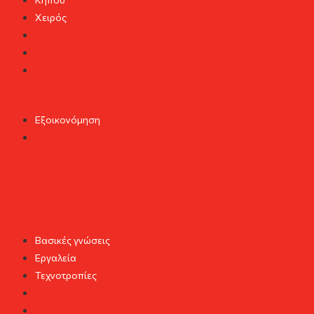
Χειρός
Ηλεκτρικά
Κήπου
Χειρός
"Πράσινο σπίτι"
Εξοικονόμηση
Εξοικονόμηση
Home & Design
Smart Home
Χρώμα
Βασικές γνώσεις
Εργαλεία
Τεχνοτροπίες
Βασικές γνώσεις
Εργαλεία