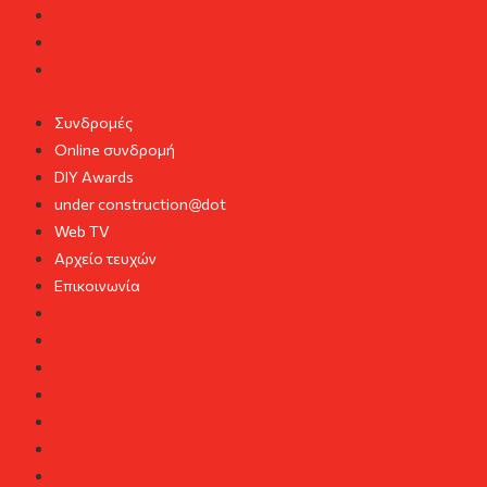
Ο λογαριασμός μου
Καλάθι
Ταμείο
Συνδρομές
Online συνδρομή
DIY Awards
under construction@dot
Web TV
Αρχείο τευχών
Επικοινωνία
Συνδρομές
Online συνδρομή
DIY Awards
under construction@dot
Web TV
Αρχείο τευχών
Επικοινωνία