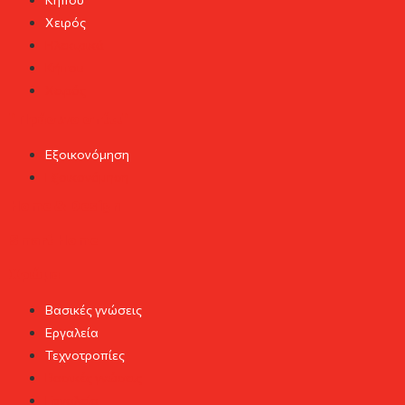
Χειρός
Ηλεκτρικά
Κήπου
Χειρός
"Πράσινο σπίτι"
Εξοικονόμηση
Εξοικονόμηση
Home & Design
Smart Home
Χρώμα
Βασικές γνώσεις
Εργαλεία
Τεχνοτροπίες
Βασικές γνώσεις
Εργαλεία