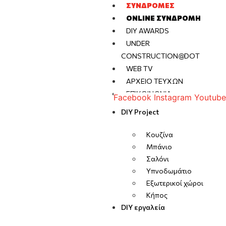
ΣΥΝΔΡΟΜΈΣ
ONLINE ΣΥΝΔΡΟΜΉ
DIY AWARDS
UNDER
CONSTRUCTION@DOT
WEB TV
ΑΡΧΕΊΟ ΤΕΥΧΏΝ
ΕΠΙΚΟΙΝΩΝΊΑ
Facebook
Instagram
Youtube
DIY Project
Κουζίνα
Μπάνιο
Σαλόνι
Υπνοδωμάτιο
Εξωτερικοί χώροι
Κήπος
DIY εργαλεία