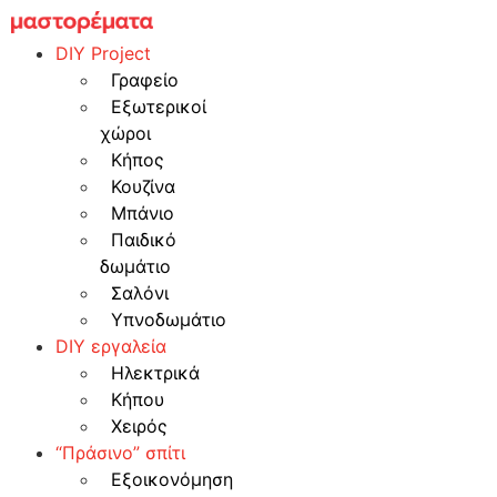
Skip
to
DIY Project
content
Γραφείο
Εξωτερικοί
χώροι
Κήπος
Κουζίνα
Μπάνιο
Παιδικό
δωμάτιο
Σαλόνι
Υπνοδωμάτιο
DIY εργαλεία
Ηλεκτρικά
Κήπου
Χειρός
“Πράσινο” σπίτι
Εξοικονόμηση