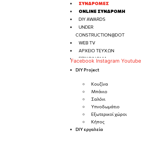
ΣΥΝΔΡΟΜΈΣ
ONLINE ΣΥΝΔΡΟΜΉ
DIY AWARDS
UNDER
CONSTRUCTION@DOT
WEB TV
ΑΡΧΕΊΟ ΤΕΥΧΏΝ
ΕΠΙΚΟΙΝΩΝΊΑ
Facebook
Instagram
Youtube
DIY Project
Κουζίνα
Μπάνιο
Σαλόνι
Υπνοδωμάτιο
Εξωτερικοί χώροι
Κήπος
DIY εργαλεία