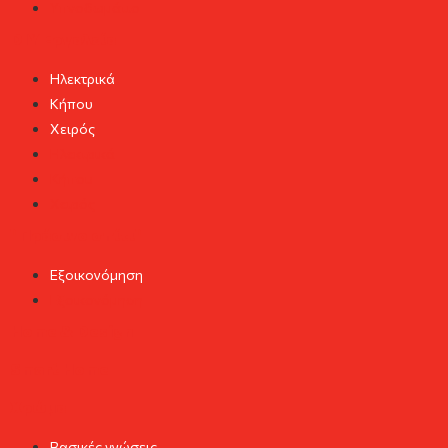
Υπνοδωμάτιο
DIY Εργαλεία
Ηλεκτρικά
Κήπου
Χειρός
Ηλεκτρικά
Κήπου
Χειρός
"Πράσινο σπίτι"
Εξοικονόμηση
Εξοικονόμηση
Home & Design
Smart Home
Χρώμα
Βασικές γνώσεις