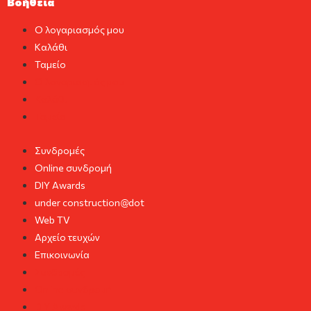
Βοήθεια
Ο λογαριασμός μου
Καλάθι
Ταμείο
Ο λογαριασμός μου
Καλάθι
Ταμείο
Συνδρομές
Online συνδρομή
DIY Awards
under construction@dot
Web TV
Αρχείο τευχών
Επικοινωνία
Συνδρομές
Online συνδρομή
DIY Awards