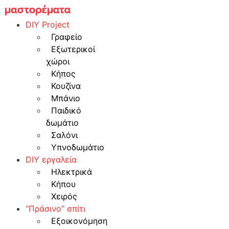
Skip
to
DIY Project
content
Γραφείο
Εξωτερικοί
χώροι
Κήπος
Κουζίνα
Μπάνιο
Παιδικό
δωμάτιο
Σαλόνι
Υπνοδωμάτιο
DIY εργαλεία
Ηλεκτρικά
Κήπου
Χειρός
“Πράσινο” σπίτι
Εξοικονόμηση