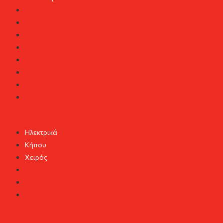
Γραφείο
Εξωτερικοί χώροι
Κήπος
Κουζίνα
Μπάνιο
Παιδικό δωμάτιο
Σαλόνι
Υπνοδωμάτιο
DIY Εργαλεία
Ηλεκτρικά
Κήπου
Χειρός
Ηλεκτρικά
Κήπου
Χειρός
"Πράσινο σπίτι"