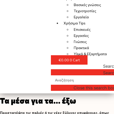
Βασικές γνώσεις
Τεχνοτροπίες
Εργαλεία
Χρήσιμα Tips
Επισκευές
Εργασίες
Γνώσεις
Πρακτικά
Υλικά & Εξαρτήματα
€
0.00
0
Cart
Sear
Sear
Close this search bo
Τα μέσα για τα… έξω
Προστατέψτε τις παλιές ή τις νέες ξύλινες επιφάνειες, όπως