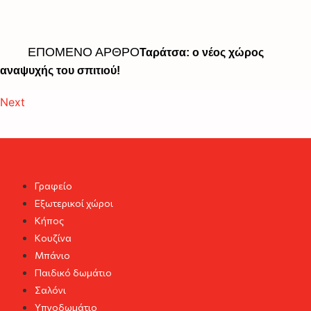
ΕΠΟΜΕΝΟ ΑΡΘΡΟ
Ταράτσα: ο νέος χώρος
αναψυχής του σπιτιού!
Next
DIY Project
Γραφείο
Εξωτερικοί χώροι
Κήπος
Κουζίνα
Μπάνιο
Παιδικό δωμάτιο
Σαλόνι
Υπνοδωμάτιο