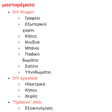
Skip
to
DIY Project
content
Γραφείο
Εξωτερικοί
χώροι
Κήπος
Κουζίνα
Μπάνιο
Παιδικό
δωμάτιο
Σαλόνι
Υπνοδωμάτιο
DIY εργαλεία
Ηλεκτρικά
Κήπου
Χειρός
“Πράσινο” σπίτι
Εξοικονόμηση