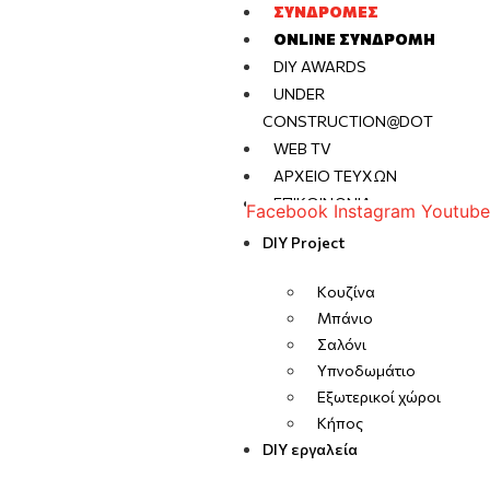
ΣΥΝΔΡΟΜΈΣ
ONLINE ΣΥΝΔΡΟΜΉ
DIY AWARDS
UNDER
CONSTRUCTION@DOT
WEB TV
ΑΡΧΕΊΟ ΤΕΥΧΏΝ
ΕΠΙΚΟΙΝΩΝΊΑ
Facebook
Instagram
Youtube
DIY Project
Κουζίνα
Μπάνιο
Σαλόνι
Υπνοδωμάτιο
Εξωτερικοί χώροι
Κήπος
DIY εργαλεία