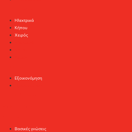
DIY Εργαλεία
Ηλεκτρικά
Κήπου
Χειρός
Ηλεκτρικά
Κήπου
Χειρός
"Πράσινο σπίτι"
Εξοικονόμηση
Εξοικονόμηση
Home & Design
Smart Home
Χρώμα
Βασικές γνώσεις