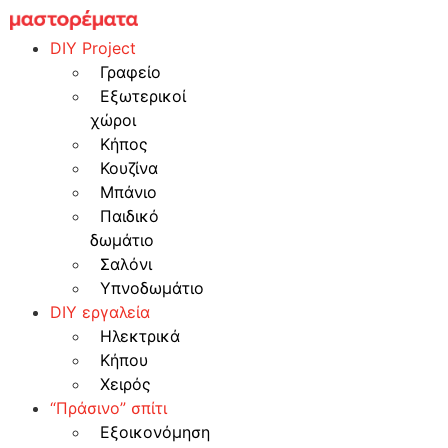
Skip
to
DIY Project
content
Γραφείο
Εξωτερικοί
χώροι
Κήπος
Κουζίνα
Μπάνιο
Παιδικό
δωμάτιο
Σαλόνι
Υπνοδωμάτιο
DIY εργαλεία
Ηλεκτρικά
Κήπου
Χειρός
“Πράσινο” σπίτι
Εξοικονόμηση