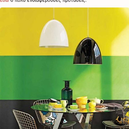
εδώ
6 πολύ ενδιαφέρουσες προτάσεις.