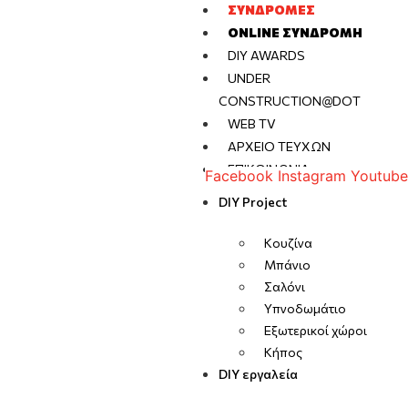
ΣΥΝΔΡΟΜΈΣ
ONLINE ΣΥΝΔΡΟΜΉ
DIY AWARDS
UNDER
CONSTRUCTION@DOT
WEB TV
ΑΡΧΕΊΟ ΤΕΥΧΏΝ
ΕΠΙΚΟΙΝΩΝΊΑ
Facebook
Instagram
Youtube
DIY Project
Κουζίνα
Μπάνιο
Σαλόνι
Υπνοδωμάτιο
Εξωτερικοί χώροι
Κήπος
DIY εργαλεία