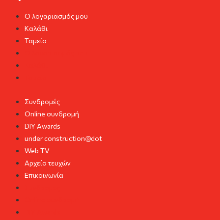
Ο λογαριασμός μου
Καλάθι
Ταμείο
Ο λογαριασμός μου
Καλάθι
Ταμείο
Συνδρομές
Online συνδρομή
DIY Awards
under construction@dot
Web TV
Αρχείο τευχών
Επικοινωνία
Συνδρομές
Online συνδρομή
DIY Awards