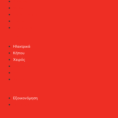
Κουζίνα
Μπάνιο
Παιδικό δωμάτιο
Σαλόνι
Υπνοδωμάτιο
DIY Εργαλεία
Ηλεκτρικά
Κήπου
Χειρός
Ηλεκτρικά
Κήπου
Χειρός
"Πράσινο σπίτι"
Εξοικονόμηση
Εξοικονόμηση
Home & Design