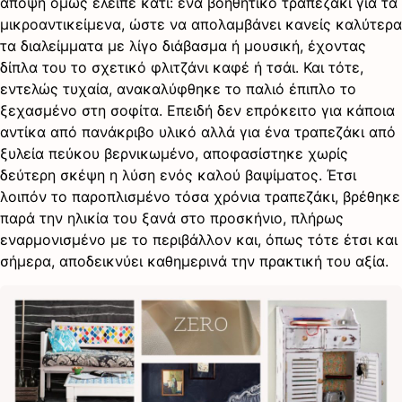
άποψη όμως έλειπε κάτι: ένα βοηθητικό τραπεζάκι για τα
μικροαντικείμενα, ώστε να απολαμβάνει κανείς καλύτερα
τα διαλείμματα με λίγο διάβασμα ή μουσική, έχοντας
δίπλα του το σχετικό φλιτζάνι καφέ ή τσάι. Και τότε,
εντελώς τυχαία, ανακαλύφθηκε το παλιό έπιπλο το
ξεχασμένο στη σοφίτα. Επειδή δεν επρόκειτο για κάποια
αντίκα από πανάκριβο υλικό αλλά για ένα τραπεζάκι από
ξυλεία πεύκου βερνικωμένο, αποφασίστηκε χωρίς
δεύτερη σκέψη η λύση ενός καλού βαψίματος. Έτσι
λοιπόν το παροπλισμένο τόσα χρόνια τραπεζάκι, βρέθηκε
παρά την ηλικία του ξανά στο προσκήνιο, πλήρως
εναρμονισμένο με το περιβάλλον και, όπως τότε έτσι και
σήμερα, αποδεικνύει καθημερινά την πρακτική του αξία.