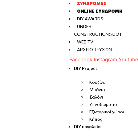
ΣΥΝΔΡΟΜΈΣ
ONLINE ΣΥΝΔΡΟΜΉ
DIY AWARDS
UNDER
CONSTRUCTION@DOT
WEB TV
ΑΡΧΕΊΟ ΤΕΥΧΏΝ
ΕΠΙΚΟΙΝΩΝΊΑ
Facebook
Instagram
Youtube
DIY Project
Κουζίνα
Μπάνιο
Σαλόνι
Υπνοδωμάτιο
Εξωτερικοί χώροι
Κήπος
DIY εργαλεία