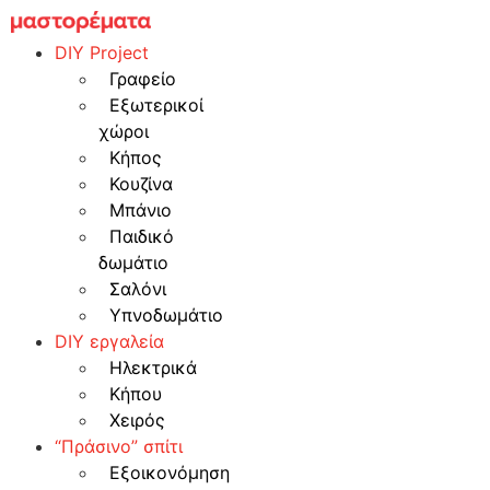
Skip
to
DIY Project
content
Γραφείο
Εξωτερικοί
χώροι
Κήπος
Κουζίνα
Μπάνιο
Παιδικό
δωμάτιο
Σαλόνι
Υπνοδωμάτιο
DIY εργαλεία
Ηλεκτρικά
Κήπου
Χειρός
“Πράσινο” σπίτι
Εξοικονόμηση