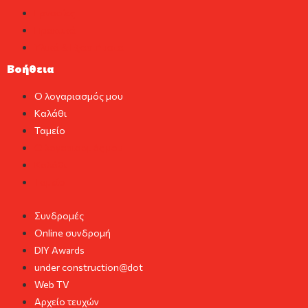
Εργασίες
Πρακτικά
Υλικά & Εξαρτήματα
Βοήθεια
Ο λογαριασμός μου
Καλάθι
Ταμείο
Ο λογαριασμός μου
Καλάθι
Ταμείο
Συνδρομές
Online συνδρομή
DIY Awards
under construction@dot
Web TV
Αρχείο τευχών