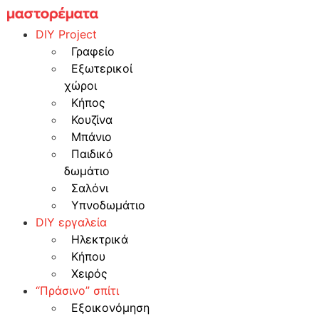
Skip
to
DIY Project
content
Γραφείο
Εξωτερικοί
χώροι
Κήπος
Κουζίνα
Μπάνιο
Παιδικό
δωμάτιο
Σαλόνι
Υπνοδωμάτιο
DIY εργαλεία
Ηλεκτρικά
Κήπου
Χειρός
“Πράσινο” σπίτι
Εξοικονόμηση