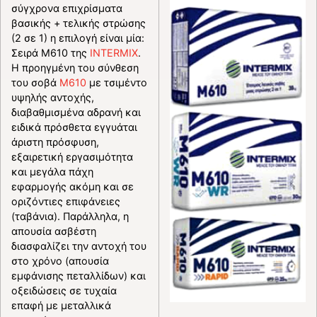
σύγχρονα επιχρίσματα
βασικής + τελικής στρώσης
(2 σε 1) η επιλογή είναι μία:
Σειρά Μ610 της
INTERMIX
.
Η προηγμένη του σύνθεση
του σοβά
Μ610
με τσιμέντο
υψηλής αντοχής,
διαβαθμισμένα αδρανή και
ειδικά πρόσθετα εγγυάται
άριστη πρόσφυση,
εξαιρετική εργασιμότητα
και μεγάλα πάχη
εφαρμογής ακόμη και σε
οριζόντιες επιφάνειες
(ταβάνια). Παράλληλα, η
απουσία ασβέστη
διασφαλίζει την αντοχή του
στο χρόνο (απουσία
εμφάνισης πεταλλίδων) και
οξειδώσεις σε τυχαία
επαφή με μεταλλικά