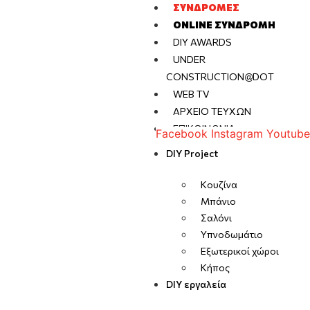
ΣΥΝΔΡΟΜΈΣ
ONLINE ΣΥΝΔΡΟΜΉ
DIY AWARDS
UNDER
CONSTRUCTION@DOT
WEB TV
ΑΡΧΕΊΟ ΤΕΥΧΏΝ
ΕΠΙΚΟΙΝΩΝΊΑ
Facebook
Instagram
Youtube
DIY Project
Κουζίνα
Μπάνιο
Σαλόνι
Υπνοδωμάτιο
Εξωτερικοί χώροι
Κήπος
DIY εργαλεία