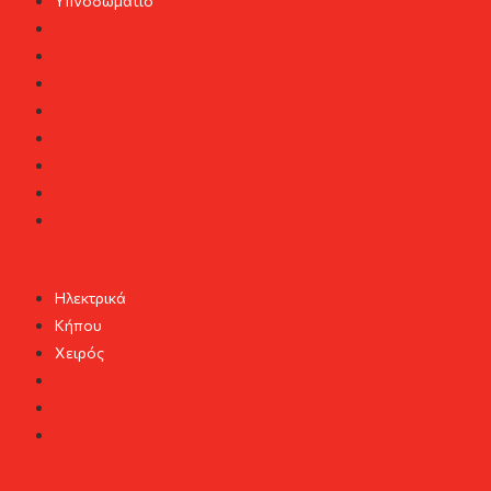
Υπνοδωμάτιο
Γραφείο
Εξωτερικοί χώροι
Κήπος
Κουζίνα
Μπάνιο
Παιδικό δωμάτιο
Σαλόνι
Υπνοδωμάτιο
DIY Εργαλεία
Ηλεκτρικά
Κήπου
Χειρός
Ηλεκτρικά
Κήπου
Χειρός
"Πράσινο σπίτι"