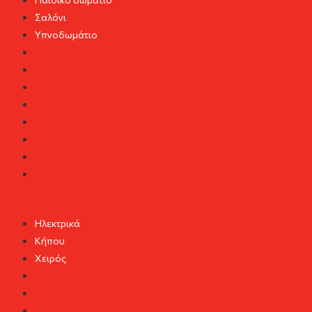
Σαλόνι
Υπνοδωμάτιο
Γραφείο
Εξωτερικοί χώροι
Κήπος
Κουζίνα
Μπάνιο
Παιδικό δωμάτιο
Σαλόνι
Υπνοδωμάτιο
DIY Εργαλεία
Ηλεκτρικά
Κήπου
Χειρός
Ηλεκτρικά
Κήπου
Χειρός