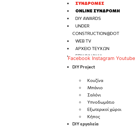
ΣΥΝΔΡΟΜΈΣ
ONLINE ΣΥΝΔΡΟΜΉ
DIY AWARDS
UNDER
CONSTRUCTION@DOT
WEB TV
ΑΡΧΕΊΟ ΤΕΥΧΏΝ
ΕΠΙΚΟΙΝΩΝΊΑ
Facebook
Instagram
Youtube
DIY Project
Κουζίνα
Μπάνιο
Σαλόνι
Υπνοδωμάτιο
Εξωτερικοί χώροι
Κήπος
DIY εργαλεία