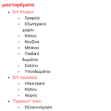
Skip
to
DIY Project
content
Γραφείο
Εξωτερικοί
χώροι
Κήπος
Κουζίνα
Μπάνιο
Παιδικό
δωμάτιο
Σαλόνι
Υπνοδωμάτιο
DIY εργαλεία
Ηλεκτρικά
Κήπου
Χειρός
“Πράσινο” σπίτι
Εξοικονόμηση