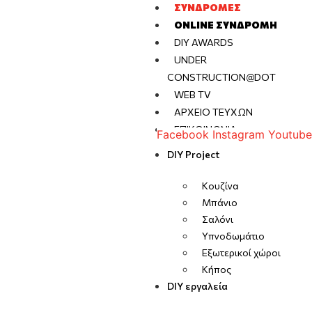
ΣΥΝΔΡΟΜΈΣ
ONLINE ΣΥΝΔΡΟΜΉ
DIY AWARDS
UNDER
CONSTRUCTION@DOT
WEB TV
ΑΡΧΕΊΟ ΤΕΥΧΏΝ
ΕΠΙΚΟΙΝΩΝΊΑ
Facebook
Instagram
Youtube
DIY Project
Κουζίνα
Μπάνιο
Σαλόνι
Υπνοδωμάτιο
Εξωτερικοί χώροι
Κήπος
DIY εργαλεία