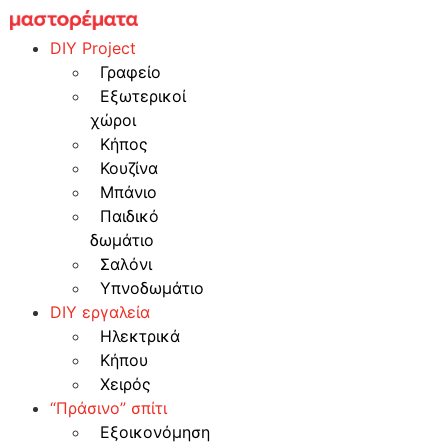
Skip
to
DIY Project
content
Γραφείο
Εξωτερικοί
χώροι
Κήπος
Κουζίνα
Μπάνιο
Παιδικό
δωμάτιο
Σαλόνι
Υπνοδωμάτιο
DIY εργαλεία
Ηλεκτρικά
Κήπου
Χειρός
“Πράσινο” σπίτι
Εξοικονόμηση