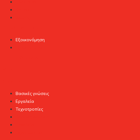
Ηλεκτρικά
Κήπου
Χειρός
"Πράσινο σπίτι"
Εξοικονόμηση
Εξοικονόμηση
Home & Design
Smart Home
Χρώμα
Βασικές γνώσεις
Εργαλεία
Τεχνοτροπίες
Βασικές γνώσεις
Εργαλεία
Τεχνοτροπίες