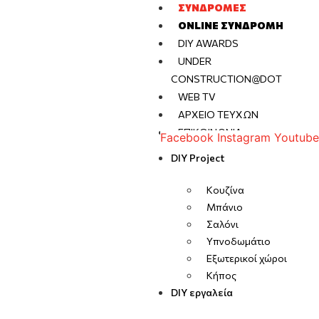
ΣΥΝΔΡΟΜΈΣ
ONLINE ΣΥΝΔΡΟΜΉ
DIY AWARDS
UNDER
CONSTRUCTION@DOT
WEB TV
ΑΡΧΕΊΟ ΤΕΥΧΏΝ
ΕΠΙΚΟΙΝΩΝΊΑ
Facebook
Instagram
Youtube
DIY Project
Κουζίνα
Μπάνιο
Σαλόνι
Υπνοδωμάτιο
Εξωτερικοί χώροι
Κήπος
DIY εργαλεία