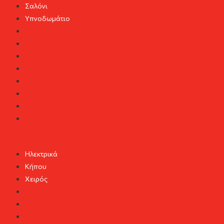
Σαλόνι
Υπνοδωμάτιο
Γραφείο
Εξωτερικοί χώροι
Κήπος
Κουζίνα
Μπάνιο
Παιδικό δωμάτιο
Σαλόνι
Υπνοδωμάτιο
DIY Εργαλεία
Ηλεκτρικά
Κήπου
Χειρός
Ηλεκτρικά
Κήπου
Χειρός