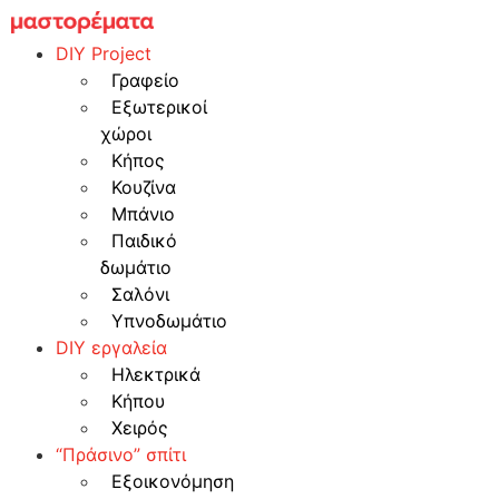
Skip
to
DIY Project
content
Γραφείο
Εξωτερικοί
χώροι
Κήπος
Κουζίνα
Μπάνιο
Παιδικό
δωμάτιο
Σαλόνι
Υπνοδωμάτιο
DIY εργαλεία
Ηλεκτρικά
Κήπου
Χειρός
“Πράσινο” σπίτι
Εξοικονόμηση