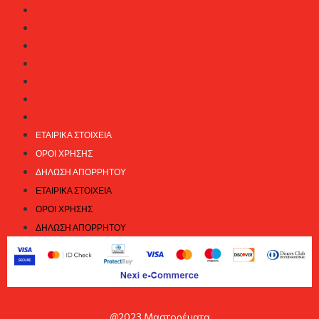
Συνδρομές
Online συνδρομή
DIY Awards
under construction@dot
Web TV
Αρχείο τευχών
Επικοινωνία
ΕΤΑΙΡΙΚΆ ΣΤΟΙΧΕΊΑ
ΌΡΟΙ ΧΡΉΣΗΣ
ΔΉΛΩΣΗ ΑΠΟΡΡΉΤΟΥ
ΕΤΑΙΡΙΚΆ ΣΤΟΙΧΕΊΑ
ΌΡΟΙ ΧΡΉΣΗΣ
ΔΉΛΩΣΗ ΑΠΟΡΡΉΤΟΥ
Facebook
Instagram
Youtube
@2023 Μαστορέματα