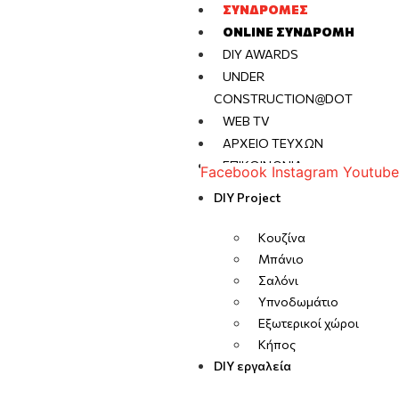
ΣΥΝΔΡΟΜΈΣ
ONLINE ΣΥΝΔΡΟΜΉ
DIY AWARDS
UNDER
CONSTRUCTION@DOT
WEB TV
ΑΡΧΕΊΟ ΤΕΥΧΏΝ
ΕΠΙΚΟΙΝΩΝΊΑ
Facebook
Instagram
Youtube
DIY Project
Κουζίνα
Μπάνιο
Σαλόνι
Υπνοδωμάτιο
Εξωτερικοί χώροι
Κήπος
DIY εργαλεία