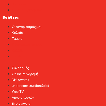
Πρακτικά
Υλικά & Εξαρτήματα
Βοήθεια
Ο λογαριασμός μου
Καλάθι
Ταμείο
Ο λογαριασμός μου
Καλάθι
Ταμείο
Συνδρομές
Online συνδρομή
DIY Awards
under construction@dot
Web TV
Αρχείο τευχών
Επικοινωνία