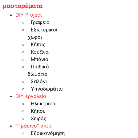
Skip
to
DIY Project
content
Γραφείο
Εξωτερικοί
χώροι
Κήπος
Κουζίνα
Μπάνιο
Παιδικό
δωμάτιο
Σαλόνι
Υπνοδωμάτιο
DIY εργαλεία
Ηλεκτρικά
Κήπου
Χειρός
“Πράσινο” σπίτι
Εξοικονόμηση