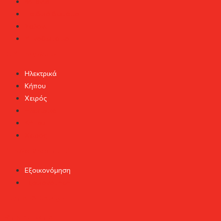
Μπάνιο
Παιδικό δωμάτιο
Σαλόνι
Υπνοδωμάτιο
DIY Εργαλεία
Ηλεκτρικά
Κήπου
Χειρός
Ηλεκτρικά
Κήπου
Χειρός
"Πράσινο σπίτι"
Εξοικονόμηση
Εξοικονόμηση
Home & Design
Smart Home