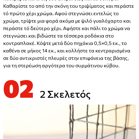
Καθαρίστε το από την σκόνη του τριψίματος και περάστε
τό πρώτο χέρι χρώμα. Αφού στεγνώσει εντελώς το
χρώμα, τρίψτε μια φορά ακόμα με ψιλό γυαλόχαρτο και
περάστε τό δεύτερο χέρι. Αφήστε και πάλι το χρώμα να
στεγνώσει και βιδώστε τα τέσσερα ροδάκια στο
κοντραπλακέ. Κόψτε μετά δύο πηχάκια 0,5×0,5 εκ., το
καθένα σε μήκος 14 εκ., και κολλήστε τα κεντραρισμένα
σε δύο αντικριστές πλευρές στην επιφάνεια της βάσης,
για τη στερέωση αργότερα του συρμάτινου κύβου.
02
2 Σκελετός