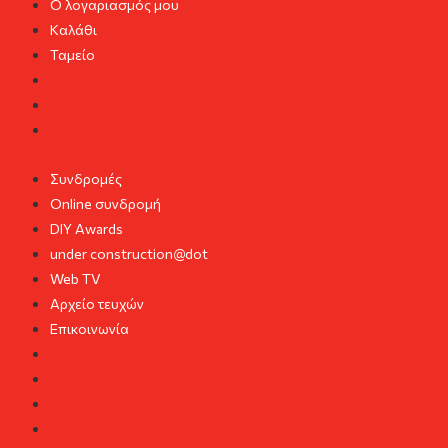
Ο λογαριασμός μου
Καλάθι
Ταμείο
Ο λογαριασμός μου
Καλάθι
Ταμείο
Συνδρομές
Online συνδρομή
DIY Awards
under construction@dot
Web TV
Αρχείο τευχών
Επικοινωνία
Συνδρομές
Online συνδρομή
DIY Awards
under construction@dot