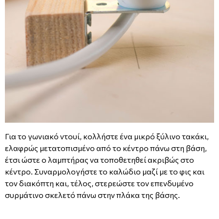
Για το γωνιακό ντουί, κολλήστε ένα μικρό ξύλινο τακάκι,
ελαφρώς μετατοπισμένο από το κέντρο πάνω στη βάση,
έτσι ώστε ο λαμπτήρας να τοποθετηθεί ακριβώς στο
κέντρο. Συναρμολογήστε το καλώδιο μαζί με το φις και
τον διακόπτη και, τέλος, στερεώστε τον επενδυμένο
συρμάτινο σκελετό πάνω στην πλάκα της βάσης.