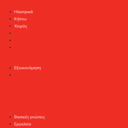
DIY Εργαλεία
Ηλεκτρικά
Κήπου
Χειρός
Ηλεκτρικά
Κήπου
Χειρός
"Πράσινο σπίτι"
Εξοικονόμηση
Εξοικονόμηση
Home & Design
Smart Home
Χρώμα
Βασικές γνώσεις
Εργαλεία