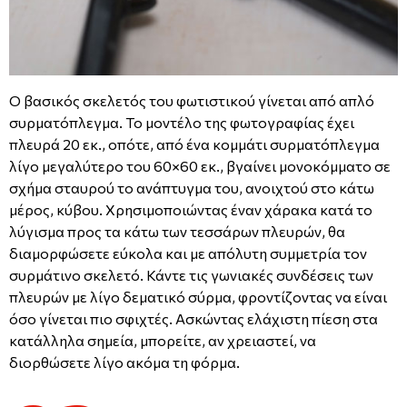
Ο βασικός σκελετός του φωτιστικού γίνεται από απλό
συρματόπλεγμα. Το μοντέλο της φωτογραφίας έχει
πλευρά 20 εκ., οπότε, από ένα κομμάτι συρματόπλεγμα
λίγο μεγαλύτερο του 60×60 εκ., βγαίνει μονοκόμματο σε
σχήμα σταυρού το ανάπτυγμα του, ανοιχτού στο κάτω
μέρος, κύβου. Χρησιμοποιώντας έναν χάρακα κατά το
λύγισμα προς τα κάτω των τεσσάρων πλευρών, θα
διαμορφώσετε εύκολα και με απόλυτη συμμετρία τον
συρμάτινο σκελετό. Κάντε τις γωνιακές συνδέσεις των
πλευρών με λίγο δεματικό σύρμα, φροντίζοντας να είναι
όσο γίνεται πιο σφιχτές. Ασκώντας ελάχιστη πίεση στα
κατάλληλα σημεία, μπορείτε, αν χρειαστεί, να
διορθώσετε λίγο ακόμα τη φόρμα.