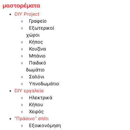
Skip
to
DIY Project
content
Γραφείο
Εξωτερικοί
χώροι
Κήπος
Κουζίνα
Μπάνιο
Παιδικό
δωμάτιο
Σαλόνι
Υπνοδωμάτιο
DIY εργαλεία
Ηλεκτρικά
Κήπου
Χειρός
“Πράσινο” σπίτι
Εξοικονόμηση