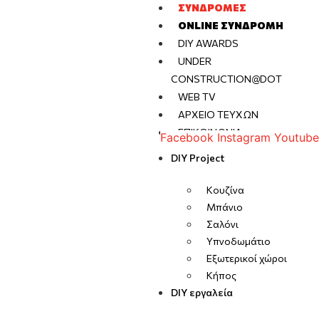
ΣΥΝΔΡΟΜΈΣ
ONLINE ΣΥΝΔΡΟΜΉ
DIY AWARDS
UNDER
CONSTRUCTION@DOT
WEB TV
ΑΡΧΕΊΟ ΤΕΥΧΏΝ
ΕΠΙΚΟΙΝΩΝΊΑ
Facebook
Instagram
Youtube
DIY Project
Κουζίνα
Μπάνιο
Σαλόνι
Υπνοδωμάτιο
Εξωτερικοί χώροι
Κήπος
DIY εργαλεία