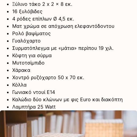
Ξύλινο τάκο 2 x 2 x 8 εκ.
16 ξυλόβιδες
4 ρόδες επίπλων Ø 4,5 εκ.
Ματ χρώμα σε απόχρωση ελεφαντόδοντου
Ρολό βαψίματος
Γυαλόχαρτο
Συρματόπλεγμα με «μάτια» περίπου 19 χιλ.
Κόφτη για σύρμα
Μυτοτσίμπιδο
Χάρακα
Χοντρό ρυζόχαρτο 50 x 70 εκ.
Κόλλα
Γωνιακό ντουί Ε14
Καλώδιο δύο κλώνων με φις Euro και διακόπτη
Λαμπτήρα 25 Watt