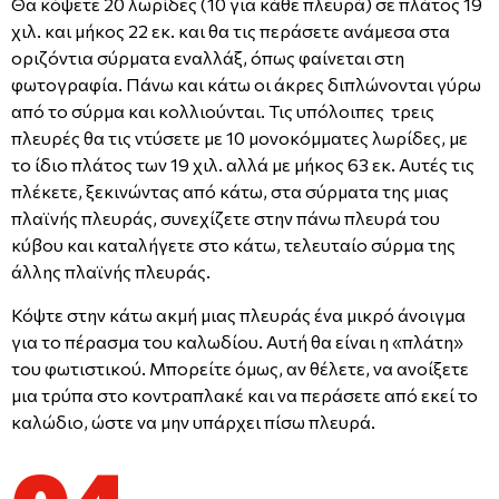
Θα κόψετε 20 λωρίδες (10 για κάθε πλευρά) σε πλάτος 19
χιλ. και μήκος 22 εκ. και θα τις περάσετε ανάμεσα στα
οριζόντια σύρματα εναλλάξ, όπως φαίνεται στη
φωτογραφία. Πάνω και κάτω οι άκρες διπλώνονται γύρω
από το σύρμα και κολλιούνται. Τις υπόλοιπες τρεις
πλευρές θα τις ντύσετε με 10 μονοκόμματες λωρίδες, με
το ίδιο πλάτος των 19 χιλ. αλλά με μήκος 63 εκ. Αυτές τις
πλέκετε, ξεκινώντας από κάτω, στα σύρματα της μιας
πλαϊνής πλευράς, συνεχίζετε στην πάνω πλευρά του
κύβου και καταλήγετε στο κάτω, τελευταίο σύρμα της
άλλης πλαϊνής πλευράς.
Κόψτε στην κάτω ακμή μιας πλευράς ένα μικρό άνοιγμα
για το πέρασμα του καλωδίου. Αυτή θα είναι η «πλάτη»
του φωτιστικού. Μπορείτε όμως, αν θέλετε, να ανοίξετε
μια τρύπα στο κοντραπλακέ και να περάσετε από εκεί το
καλώδιο, ώστε να μην υπάρχει πίσω πλευρά.