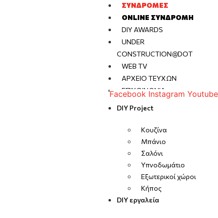
ΣΥΝΔΡΟΜΈΣ
ONLINE ΣΥΝΔΡΟΜΉ
DIY AWARDS
UNDER
CONSTRUCTION@DOT
WEB TV
ΑΡΧΕΊΟ ΤΕΥΧΏΝ
ΕΠΙΚΟΙΝΩΝΊΑ
Facebook
Instagram
Youtube
DIY Project
Κουζίνα
Μπάνιο
Σαλόνι
Υπνοδωμάτιο
Εξωτερικοί χώροι
Κήπος
DIY εργαλεία