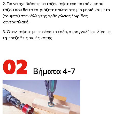
2. Για να σχεδιάσετε τα τόξα, κόψτε ένα πατρόν μισού
τόξου που θα το ταιριάξετε πρώτα στη μία μεριά και μετά
(τούμπα) στην άλλη τής ορθογώνιας λωρίδας
κοντραπλακέ.
3. Όταν κόψετε με τη σέγα τα τόξα, στρογγυλέψτε λίγο με
τη φρέζα* τις ακμές κοπής.
02
Βήματα 4-7