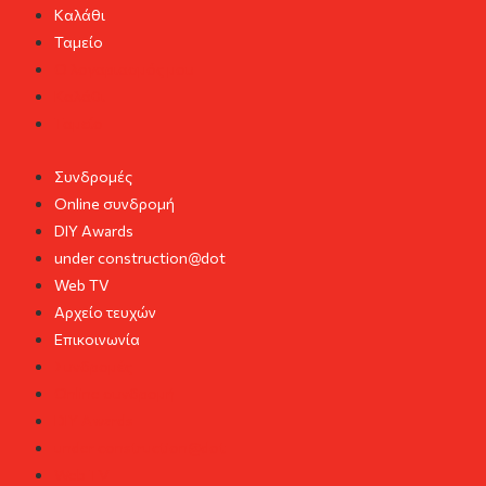
Καλάθι
Ταμείο
Ο λογαριασμός μου
Καλάθι
Ταμείο
Συνδρομές
Online συνδρομή
DIY Awards
under construction@dot
Web TV
Αρχείο τευχών
Επικοινωνία
Συνδρομές
Online συνδρομή
DIY Awards
under construction@dot
Web TV