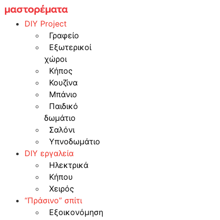
Skip
to
DIY Project
content
Γραφείο
Εξωτερικοί
χώροι
Κήπος
Κουζίνα
Μπάνιο
Παιδικό
δωμάτιο
Σαλόνι
Υπνοδωμάτιο
DIY εργαλεία
Ηλεκτρικά
Κήπου
Χειρός
“Πράσινο” σπίτι
Εξοικονόμηση