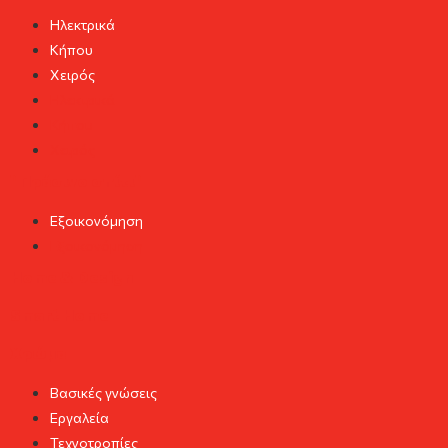
Ηλεκτρικά
Κήπου
Χειρός
Ηλεκτρικά
Κήπου
Χειρός
"Πράσινο σπίτι"
Εξοικονόμηση
Εξοικονόμηση
Home & Design
Smart Home
Χρώμα
Βασικές γνώσεις
Εργαλεία
Τεχνοτροπίες