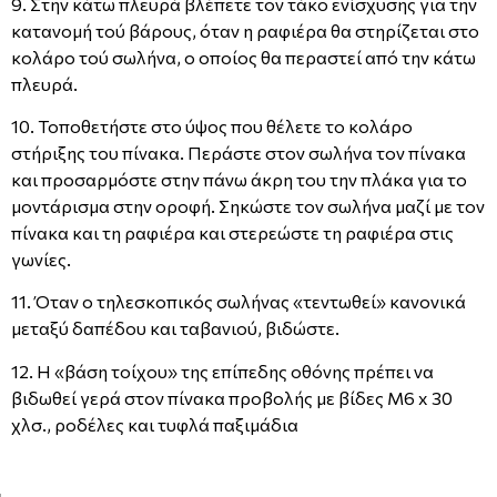
9. Στην κάτω πλευρά βλέπετε τον τάκο ενίσχυσης για την
κατανομή τού βάρους, όταν η ραφιέρα θα στηρίζεται στο
κολάρο τού σωλήνα, ο οποίος θα περαστεί από την κάτω
πλευρά.
10. Τοποθετήστε στο ύψος που θέλετε το κολάρο
στήριξης του πίνακα. Περάστε στον σωλήνα τον πίνακα
και προσαρμόστε στην πάνω άκρη του την πλάκα για το
μοντάρισμα στην οροφή. Σηκώστε τον σωλήνα μαζί με τον
πίνακα και τη ραφιέρα και στερεώστε τη ραφιέρα στις
γωνίες.
11. Όταν ο τηλεσκοπικός σωλήνας «τεντωθεί» κανονικά
μεταξύ δαπέδου και ταβανιού, βιδώστε.
12. Η «βάση τοίχου» της επίπεδης οθόνης πρέπει να
βιδωθεί γερά στον πίνακα προβολής με βίδες Μ6 x 30
χλσ., ροδέλες και τυφλά παξιμάδια