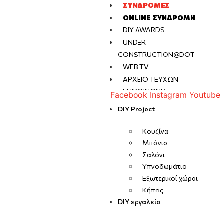
ΣΥΝΔΡΟΜΈΣ
ONLINE ΣΥΝΔΡΟΜΉ
DIY AWARDS
UNDER
CONSTRUCTION@DOT
WEB TV
ΑΡΧΕΊΟ ΤΕΥΧΏΝ
ΕΠΙΚΟΙΝΩΝΊΑ
Facebook
Instagram
Youtube
DIY Project
Κουζίνα
Μπάνιο
Σαλόνι
Υπνοδωμάτιο
Εξωτερικοί χώροι
Κήπος
DIY εργαλεία