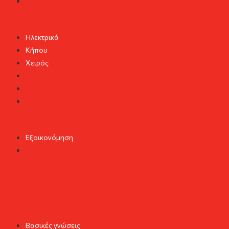
Υπνοδωμάτιο
DIY Εργαλεία
Ηλεκτρικά
Κήπου
Χειρός
Ηλεκτρικά
Κήπου
Χειρός
"Πράσινο σπίτι"
Εξοικονόμηση
Εξοικονόμηση
Home & Design
Smart Home
Χρώμα
Βασικές γνώσεις