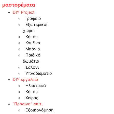
Skip
to
DIY Project
content
Γραφείο
Εξωτερικοί
χώροι
Κήπος
Κουζίνα
Μπάνιο
Παιδικό
δωμάτιο
Σαλόνι
Υπνοδωμάτιο
DIY εργαλεία
Ηλεκτρικά
Κήπου
Χειρός
“Πράσινο” σπίτι
Εξοικονόμηση