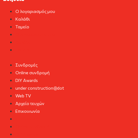
Ο λογαριασμός μου
Καλάθι
Ταμείο
Ο λογαριασμός μου
Καλάθι
Ταμείο
Συνδρομές
Online συνδρομή
DIY Awards
under construction@dot
Web TV
Αρχείο τευχών
Επικοινωνία
Συνδρομές
Online συνδρομή
DIY Awards