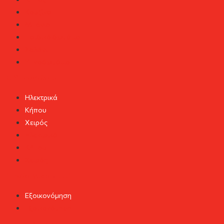
Κουζίνα
Μπάνιο
Παιδικό δωμάτιο
Σαλόνι
Υπνοδωμάτιο
DIY Εργαλεία
Ηλεκτρικά
Κήπου
Χειρός
Ηλεκτρικά
Κήπου
Χειρός
"Πράσινο σπίτι"
Εξοικονόμηση
Εξοικονόμηση
Home & Design