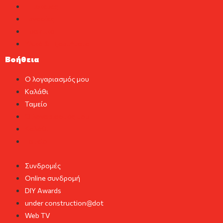
Επισκευές
Εργασίες
Πρακτικά
Υλικά & Εξαρτήματα
Βοήθεια
Ο λογαριασμός μου
Καλάθι
Ταμείο
Ο λογαριασμός μου
Καλάθι
Ταμείο
Συνδρομές
Online συνδρομή
DIY Awards
under construction@dot
Web TV