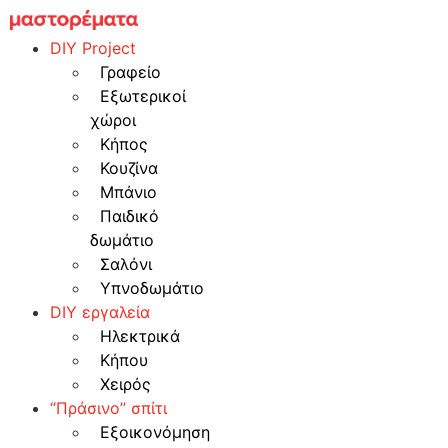
Skip
to
DIY Project
content
Γραφείο
Εξωτερικοί
χώροι
Κήπος
Κουζίνα
Μπάνιο
Παιδικό
δωμάτιο
Σαλόνι
Υπνοδωμάτιο
DIY εργαλεία
Ηλεκτρικά
Κήπου
Χειρός
“Πράσινο” σπίτι
Εξοικονόμηση