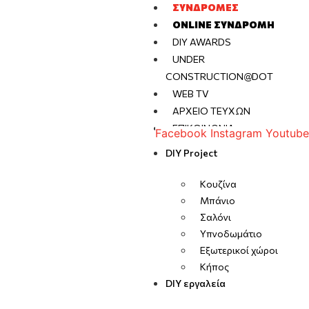
ΣΥΝΔΡΟΜΈΣ
ONLINE ΣΥΝΔΡΟΜΉ
DIY AWARDS
UNDER
CONSTRUCTION@DOT
WEB TV
ΑΡΧΕΊΟ ΤΕΥΧΏΝ
ΕΠΙΚΟΙΝΩΝΊΑ
Facebook
Instagram
Youtube
DIY Project
Κουζίνα
Μπάνιο
Σαλόνι
Υπνοδωμάτιο
Εξωτερικοί χώροι
Κήπος
DIY εργαλεία