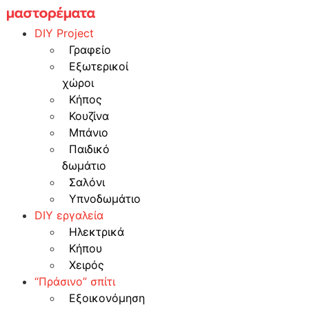
Skip
to
DIY Project
content
Γραφείο
Εξωτερικοί
χώροι
Κήπος
Κουζίνα
Μπάνιο
Παιδικό
δωμάτιο
Σαλόνι
Υπνοδωμάτιο
DIY εργαλεία
Ηλεκτρικά
Κήπου
Χειρός
“Πράσινο” σπίτι
Εξοικονόμηση