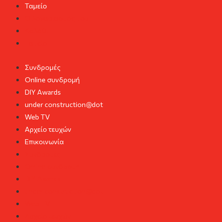
Ταμείο
Ο λογαριασμός μου
Καλάθι
Ταμείο
Συνδρομές
Online συνδρομή
DIY Awards
under construction@dot
Web TV
Αρχείο τευχών
Επικοινωνία
Συνδρομές
Online συνδρομή
DIY Awards
under construction@dot
Web TV
Αρχείο τευχών