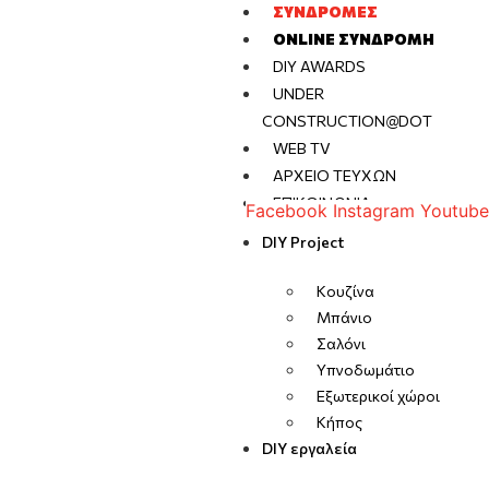
ΣΥΝΔΡΟΜΈΣ
ONLINE ΣΥΝΔΡΟΜΉ
DIY AWARDS
UNDER
CONSTRUCTION@DOT
WEB TV
ΑΡΧΕΊΟ ΤΕΥΧΏΝ
ΕΠΙΚΟΙΝΩΝΊΑ
Facebook
Instagram
Youtube
DIY Project
Κουζίνα
Μπάνιο
Σαλόνι
Υπνοδωμάτιο
Εξωτερικοί χώροι
Κήπος
DIY εργαλεία