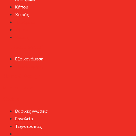
Κήπου
Χειρός
Ηλεκτρικά
Κήπου
Χειρός
"Πράσινο σπίτι"
Εξοικονόμηση
Εξοικονόμηση
Home & Design
Smart Home
Χρώμα
Βασικές γνώσεις
Εργαλεία
Τεχνοτροπίες
Βασικές γνώσεις